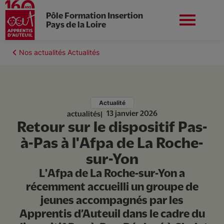
Pôle Formation Insertion
Pays de la Loire
Aller
au
Fil
Nos actualités Actualités
contenu
Nord-ouest
Nous contacter
d'Ariane
principal
Actualité
13 janvier 2026
actualités
Retour sur le dispositif Pas-
Notre projet
à-Pas à l'Afpa de La Roche-
sur-Yon
Nos parcours
L'Afpa de La Roche-sur-Yon a
récemment accueilli un groupe de
Nos partenaires
jeunes accompagnés par les
Apprentis d’Auteuil dans le cadre du