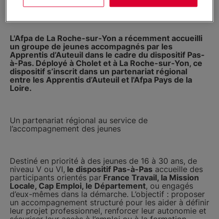
L'Afpa de La Roche-sur-Yon a récemment accueilli
un groupe de jeunes accompagnés par les
Apprentis d’Auteuil dans le cadre du dispositif Pas-
à-Pas. Déployé à Cholet et à La Roche-sur-Yon, ce
dispositif s’inscrit dans un partenariat régional
entre les Apprentis d’Auteuil et l'Afpa Pays de la
Loire.
Un partenariat régional au service de
l’accompagnement des jeunes
Destiné en priorité à des jeunes de 16 à 30 ans, de
niveau V ou VI,
le dispositif Pas-à-Pas
accueille des
participants orientés par
France Travail, la Mission
Locale, Cap Emploi, le Département
, ou engagés
d’eux-mêmes dans la démarche. L’objectif : proposer
un accompagnement structuré pour les aider à définir
leur projet professionnel, renforcer leur autonomie et