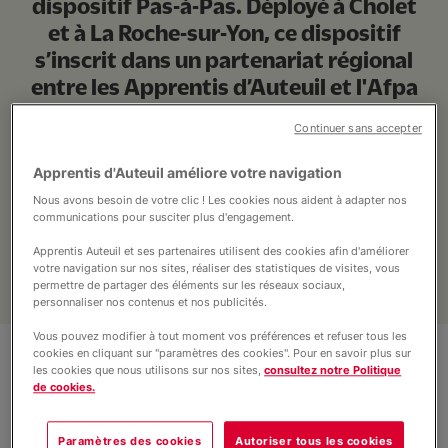
dispositif Pas-à-Pas. Déployé à Cholet
Nous soutenir
et à La Roche-sur-Yon, ce dispositif
s’inscrit dans un partenariat régional
entre les Apprentis d’Auteuil et l'Afpa
Pays de la Loire.
Continuer sans accepter
Apprentis d'Auteuil améliore votre navigation
Nous avons besoin de votre clic ! Les cookies nous aident à adapter nos
communications pour susciter plus d'engagement.
Apprentis Auteuil et ses partenaires utilisent des cookies afin d'améliorer
votre navigation sur nos sites, réaliser des statistiques de visites, vous
permettre de partager des éléments sur les réseaux sociaux,
personnaliser nos contenus et nos publicités.
Vous pouvez modifier à tout moment vos préférences et refuser tous les
cookies en cliquant sur "paramètres des cookies". Pour en savoir plus sur
les cookies que nous utilisons sur nos sites,
consultez notre Politique
de cookies.
Paramètres des cookies
Autoriser tous les cookies