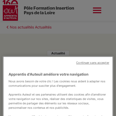
Pôle Formation Insertion
Pays de la Loire
Aller
au
Fil
Nos actualités Actualités
contenu
Nord-ouest
Nous contacter
d'Ariane
principal
Actualité
18 février 2026, modifié le 20 février 2026
actualités
Continuer sans accepter
OB-LAB Nouvelle Promo le
Notre projet
30 mars 2026
Apprentis d'Auteuil améliore votre navigation
Le 30 mars prochain débute la
Nous avons besoin de votre clic ! Les cookies nous aident à adapter nos
Nos parcours
communications pour susciter plus d'engagement.
nouvelle Promo OB-LAB
Apprentis Auteuil et ses partenaires utilisent des cookies afin d'améliorer
votre navigation sur nos sites, réaliser des statistiques de visites, vous
Nos partenaires
permettre de partager des éléments sur les réseaux sociaux,
personnaliser nos contenus et nos publicités.