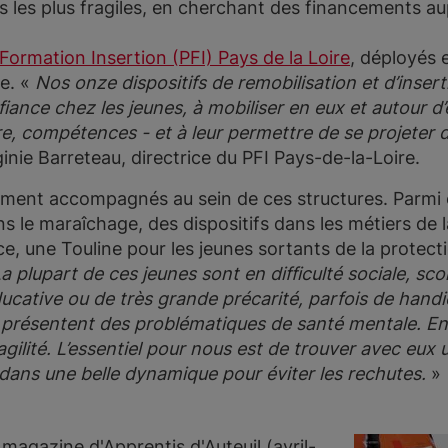
es les plus fragiles, en cherchant des financements 
Formation Insertion (PFI) Pays de la Loire
, déployés 
e. «
Nos onze dispositifs de remobilisation et d’inser
fiance chez les jeunes, à mobiliser en eux et autour d
re, compétences - et à leur permettre de se projeter 
ginie Barreteau, directrice du PFI Pays-de-la-Loire.
ment accompagnés au sein de ces structures. Parmi ell
ns le maraîchage, des dispositifs dans les métiers de l
, une Touline pour les jeunes sortants de la protecti
a plupart de ces jeunes sont en difficulté sociale, scol
ducative ou de très grande précarité, parfois de hand
 présentent des problématiques de santé mentale. En
agilité. L’essentiel pour nous est de trouver avec eux 
 dans une belle dynamique pour éviter les rechutes.
magazine d'Apprentis d'Auteuil (avril-