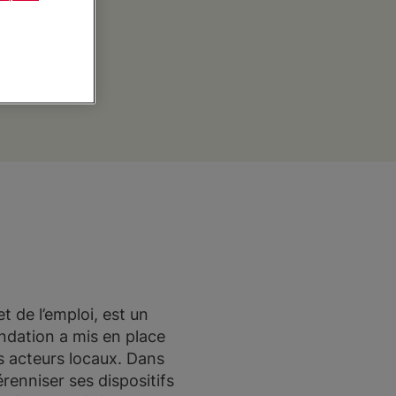
t de l’emploi, est un
ndation a mis en place
es acteurs locaux. Dans
renniser ses dispositifs