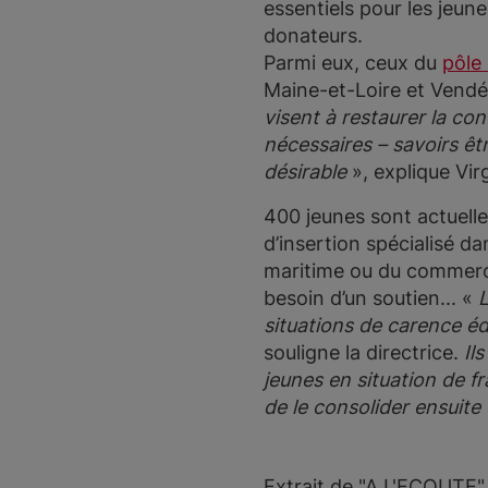
essentiels pour les jeun
donateurs.
Parmi eux, ceux du
pôle 
Maine-et-Loire et Vendé
visent à restaurer la con
nécessaires – savoirs êt
désirable
», explique Vir
400 jeunes sont actuelle
d’insertion spécialisé da
maritime ou du commerce
besoin d’un soutien... «
L
situations de carence é
souligne la directrice.
Ils
jeunes en situation de fr
de le consolider ensuite
Extrait de "A L'ECOUTE" 