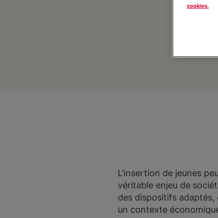
cookies.
L’insertion de jeunes pe
véritable enjeu de socié
des dispositifs adaptés, 
un contexte économique p