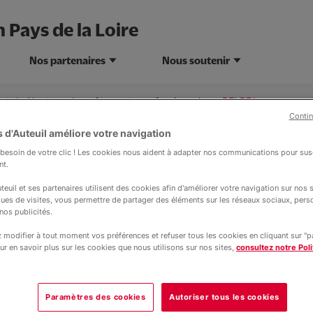
 Pays de la Loire
Nos partenaires
Nous soutenir
rt de Nantes : don vêtements professionnels au PFI PDL
Contin
 d'Auteuil améliore votre navigation
esoin de votre clic ! Les cookies nous aident à adapter nos communications pour susc
nt.
Actualité
26 janvier 2026
actualités
teuil et ses partenaires utilisent des cookies afin d'améliorer votre navigation sur nos si
ques de visites, vous permettre de partager des éléments sur les réseaux sociaux, pers
t de Nantes : don v
nos publicités.
modifier à tout moment vos préférences et refuser tous les cookies en cliquant sur "
ofessionnels au PFI 
ur en savoir plus sur les cookies que nous utilisons sur nos sites,
consultez notre Poli
 👏 à l'
Aéroport Nantes Atlantique
(
Paramètres des cookies
Autoriser tous les cookies