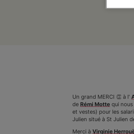
Un grand MERCI 👏 à l'
de
Rémi Motte
qui nous 
et vestes) pour les sala
Julien situé à St Julien 
Merci à
Virginie Herrou