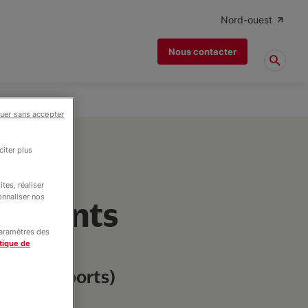
Nord-ouest
Nous contacter
uer sans accepter
iter plus
tes, réaliser
onnaliser nos
êtements
paramètres des
PDL
tique de
Vinci Airports)